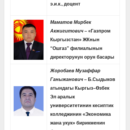
э.и.к., доцент
Маматов Мирбек
Акжигитович –
«Газпром
Кыргызстан» ЖКнын
“Ошгаз” филиалынын
директорунун орун басары
Жоробаев Музаффар
Ганыжанович
–
Б.Сыдыков
атындагы Кыргыз
–
Өзбек
Эл аралык
университетинин кесиптик
колледжинин
«
Экономика
жана укук
»
бирикменин