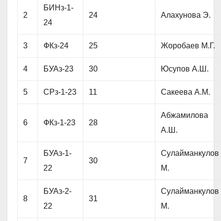
БИНз-1-
2
24
Алахунова Э.
24
3
ФКз-24
25
Жоробаев М.Г.
4
БУАз-23
30
Юсупов А.Ш.
5
СРз-1-23
11
Сакеева А.М.
Абжамилова
6
ФКз-1-23
28
А.Ш.
БУАз-1-
Сулайманкулов
7
30
22
М.
БУАз-2-
Сулайманкулов
8
31
22
М.