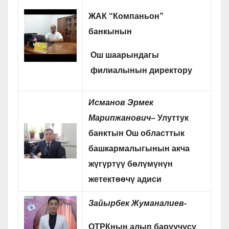
ЖАК “Компаньон”
банкынын
Ош шаарындагы
филиалынын директору
Исманов Эрмек
Марипжанович
–
Улуттук
банктын Ош областтык
башкармалыгынын акча
жүгүртүү бөлүмүнүн
жетектөөчү адиси
Зайырбек Жуманалиев-
ОТРКнын алып баруучусу