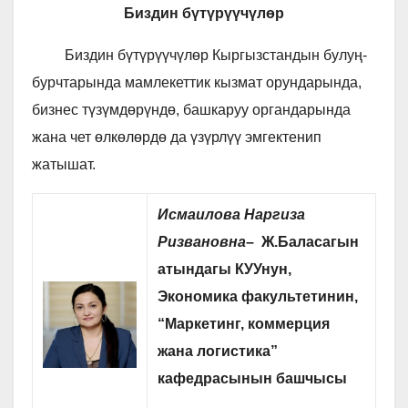
Биздин
бүтүрүүчүлөр
Биздин бүтүрүүчүлөр Кыргызстандын булуң-
бурчтарында мамлекеттик кызмат орундарында,
бизнес түзүмдөрүндө, башкаруу органдарында
жана чет өлкөлөрдө да үзүрлүү эмгектенип
жатышат.
Исмаилова Наргиза
Ризвановна
– Ж.Баласагын
атындагы КУУнун,
Экономика факультетинин,
“Маркетинг, коммерция
жана логистика”
кафедрасынын башчысы