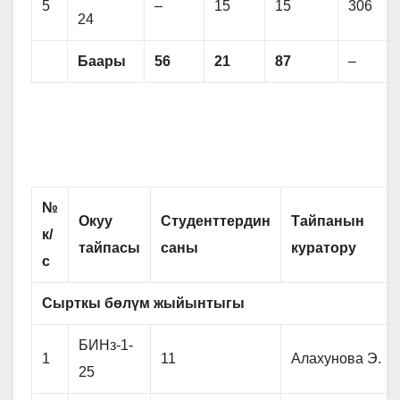
5
–
15
15
306
24
Баары
56
21
87
–
№
Окуу
Студенттердин
Тайпанын
к/
тайпасы
саны
куратору
с
Сырткы
б
ө
л
ү
м жыйынтыгы
БИНз-1-
1
11
Алахунова Э.
25