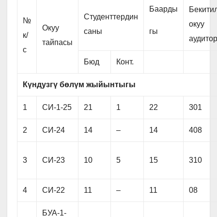
Баарды
Бекити
Студенттердин
№
окуу
Окуу
саны
гы
к/
аудито
тайпасы
с
Бюд
Конт.
К
ү
нд
у
зг
ү
б
ө
л
ү
м жыйынтыгы
1
СИ-1-25
21
1
22
301
2
СИ-24
14
–
14
408
3
СИ-23
10
5
15
310
4
СИ-22
11
–
11
08
БУА-1-