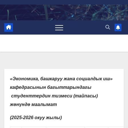
Skip
to
content
«Экономика
,
башкаруу жана социалдык иш
»
кафедрасынын багыттарындагы
студенттердин тизмеси (тайпасы)
ж
ө
н
ү
нд
ө
маалымат
(20
25
-202
6
окуу жылы)