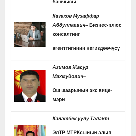
башчысы
Казаков Музаффар
Абдуллаевич
–
Бизнес-плюс
консалтинг
агенттигинин негиздөөчүсү
Азимов Жасур
Махмудович
–
Ош шаарынын экс вице-
мэри
Канатбек уулу Талант
–
ЭлТР МТРКсынын алып