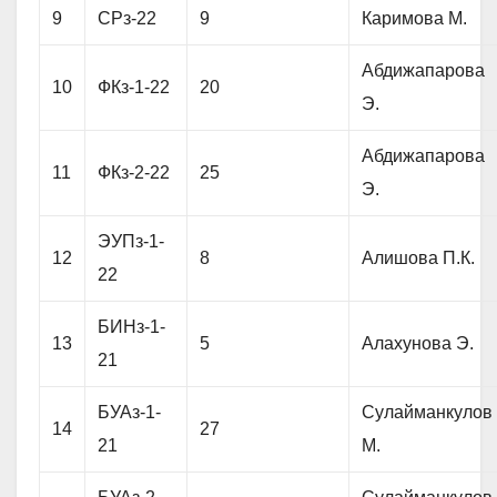
9
СРз-22
9
Каримова М.
Абдижапарова
10
ФКз-1-22
20
Э.
Абдижапарова
11
ФКз-2-22
25
Э.
ЭУПз-1-
12
8
Алишова П.К.
22
БИНз-1-
13
5
Алахунова Э.
21
БУАз-1-
Сулайманкулов
14
27
21
М.