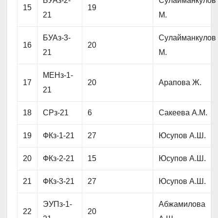
БУАз-2-
Сулайманкулов
15
19
21
М.
БУАз-3-
Сулайманкулов
16
20
21
М.
МЕНз-1-
17
20
Арапова Ж.
21
18
СРз-21
6
Сакеева А.М.
19
ФКз-1-21
27
Юсупов А.Ш.
20
ФКз-2-21
15
Юсупов А.Ш.
21
ФКз-3-21
27
Юсупов А.Ш.
ЭУПз-1-
Абжамилова
22
20