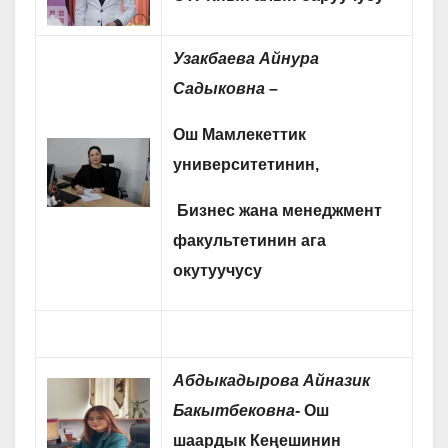
Узакбаева Айнура
Садыковна
–
Ош Мамлекеттик
университетинин
,
Бизнес жана менеджмент
факультетинин ага
окутуучусу
Абдыкадырова Айназик
Бакытбековна-
Ош
шаардык Кеңешинин