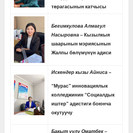
төрагасынын катчысы
Бегимкулова Алмагул
Насыровна
– Кызылкыя
шаарынын мэриясынын
Жалпы бөлүмүнүн адиси
Искендер кызы Айниса
–
“Мурас” инновациялык
колледжинин “Социалдык
иштер” адистиги боюнча
окутуучу
Бакыт уулу Оматбек –