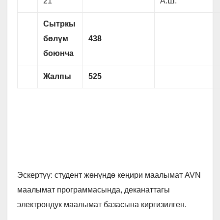
21
А.Ш.
Сытркы
б
ө
л
үм
438
боюнча
Жалпы
525
Эскертүү: студент жөнүндө кеңири маалымат AVN
маалымат программасында, деканаттагы
электрондук маалымат базасына киргизилген.