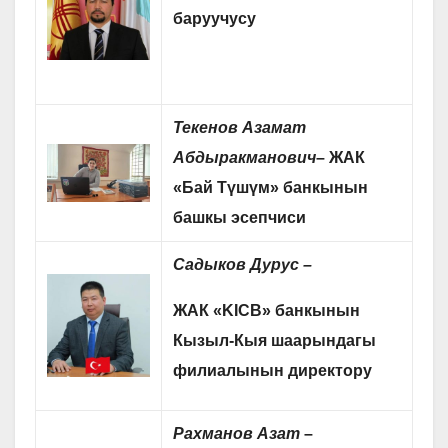
баруучусу
Текенов Азамат
Абдыракманович
– ЖАК
«
Бай Түшүм
» банкынын
башкы эсепчиси
Садыков Дурус –
ЖАК «KICB» банкынын
Кызыл-Кыя шаарындагы
филиалынын директору
Рахманов Азат
–