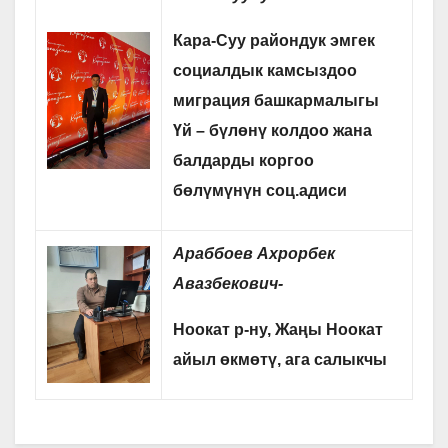
Кара-Суу райондук эмгек
социалдык камсыздоо
миграция башкармалыгы
Үй – бүлөнү колдоо жана
балдарды коргоо
бөлүмүнүн соц.адиси
Араббоев Ахрорбек
Авазбекович-
Ноокат р-ну, Жаңы Ноокат
айыл өкмөтү, ага салыкчы